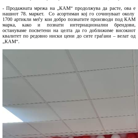
- Продажната мрежа на „КАМ“ продолжува да расте, ова е
нашиот 78. маркет. Со асортиман кој го сочинуваат околу
1700 артикли меѓу кои добро познатите производи под КАМ
марка, како и познати интернационални брендови,
остануваме посветени на целта да го доближиме високиот
квалитет по редовно ниски цени до сите граѓани – велат од
„КАМ“.