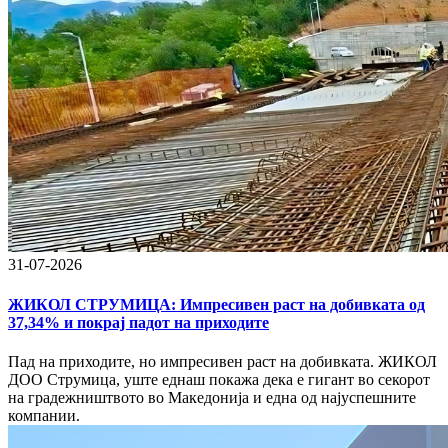
31-07-2026
ЖИКОЛ СТРУМИЦА: Импресивен раст на добивката од
37,34% и покрај падот на приходите
Пад на приходите, но импресивен раст на добивката. ЖИКОЛ
ДОО Струмица, уште еднаш покажа дека е гигант во секорот
на градежништвото во Македонија и една од најуспешните
компании.