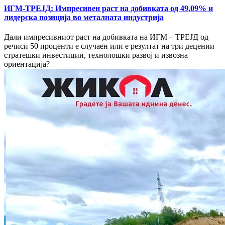
ИГМ-ТРЕЈД: Импресивен раст на добивката од 49,09% и
лидерска позиција во металната индустрија
Дали импресивниот раст на добивката на ИГМ – ТРЕЈД од
речиси 50 проценти е случаен или е резултат на три децении
стратешки инвестиции, технолошки развој и извозна
ориентација?