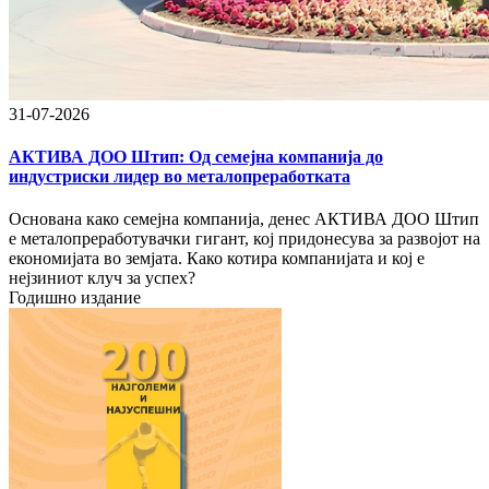
31-07-2026
АКТИВА ДОО Штип: Од семејна компанија до
индустриски лидер во металопреработката
Основана како семејна компанија, денес АКТИВА ДОО Штип
е металопреработувачки гигант, кој придонесува за развојот на
економијата во земјата. Како котира компанијата и кој е
нејзиниот клуч за успех?
Годишно издание