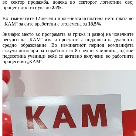
во сектор продажба, додека во секторот логистика овој
процент достигнува до
25%
.
Во изминатите 12 месеци просечната исплатена нето-плата во
„КАМ“ за сите вработени е зголемена за
18,5%
.
Значајно место во програмата за грижа и развој на човечките
ресурси на „КАМ“ има и проектот за поддршка на дуалното
средно образование. Во изминатиот период компанијата
склучи договори за соработка со 8 средни училишта, од кои
педесетина ученици веќе се активно вклучени во работните
процеси во „КАМ“.