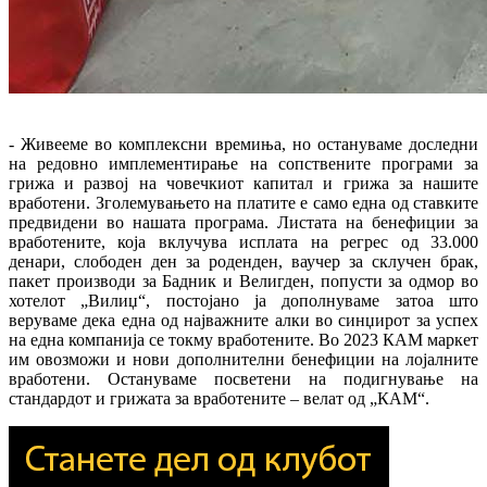
- Живееме во комплексни времиња, но остануваме доследни
на редовно имплементирање на сопствените програми за
грижа и развој на човечкиот капитал и грижа за нашите
вработени. Зголемувањето на платите е само една од ставките
предвидени во нашата програма. Листата на бенефиции за
вработените, која вклучува исплата на регрес од 33.000
денари, слободен ден за роденден, ваучер за склучен брак,
пакет производи за Бадник и Велигден, попусти за одмор во
хотелот „Вилиџ“, постојано ја дополнуваме затоа што
веруваме дека една од најважните алки во синџирот за успех
на една компанија се токму вработените. Во 2023 КАМ маркет
им овозможи и нови дополнителни бенефиции на лојалните
вработени. Остануваме посветени на подигнување на
стандардот и грижата за вработените – велат од „КАМ“.