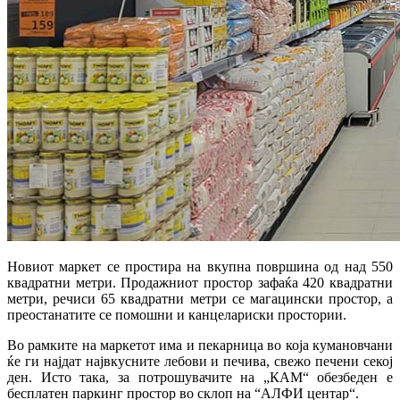
Новиот маркет се простира на вкупна површина од над 550
квадратни метри. Продажниот простор зафаќа 420 квадратни
метри, речиси 65 квадратни метри се магацински простор, а
преостанатите се помошни и канцелариски простории.
Во рамките на маркетот има и пекарница во која кумановчани
ќе ги најдат највкусните лебови и печива, свежо печени секој
ден. Исто така, за потрошувачите на „КАМ“ обезбеден е
бесплатен паркинг простор во склоп на “АЛФИ центар“.