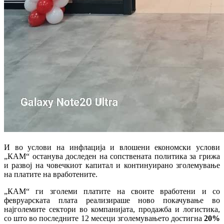
И во услови на инфлација и влошени економски услови
„КАМ“ останува доследен на сопствената политика за грижа
и развој на човечкиот капитал и континуирано зголемување
на платите на вработените.
„КАМ“ ги зголеми платите на своите вработени и со
февруарската плата реализираше ново покачување во
најголемите сектори во компанијата, продажба и логистика,
со што во последните 12 месеци зголемувањето достигна
20%