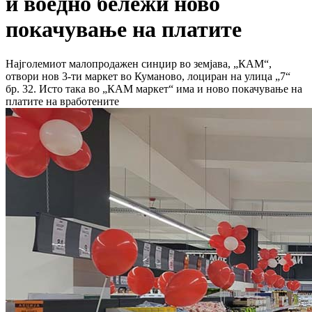
и воедно бележи ново
покачување на платите
Најголемиот малопродажен синџир во земјава, „КАМ“,
отвори нов 3-ти маркет во Куманово, лоциран на улица „7“
бр. 32. Исто така во „КАМ маркет“ има и ново покачување на
платите на вработените