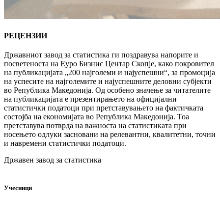
РЕЦЕНЗИИ
Државниот завод за статистика ги поздравува напорите и
посветеноста на Еуро Бизнис Центар Скопје, како покровител
на публикацијата „200 најголеми и најуспешни“, за промоција
на успесите на најголемите и најуспешните деловни субјекти
во Република Македонија. Од особено значење за читателите
на публикацијата е презентирањето на официјални
статистички податоци при претставувањето на фактичката
состојба на економијата во Република Македонија. Тоа
претставува потврда на важноста на статистиката при
носењето одлуки засновани на релевантни, квалитетни, точни
и навремени статистички податоци.
Државен завод за статистика
Учесници