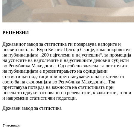
РЕЦЕНЗИИ
Државниот завод за статистика ги поздравува напорите и
посветеноста на Еуро Бизнис Центар Скопје, како покровител
на публикацијата „200 најголеми и најуспешни“, за промоција
на успесите на најголемите и најуспешните деловни субјекти
во Република Македонија. Од особено значење за читателите
на публикацијата е презентирањето на официјални
статистички податоци при претставувањето на фактичката
состојба на економијата во Република Македонија. Тоа
претставува потврда на важноста на статистиката при
носењето одлуки засновани на релевантни, квалитетни, точни
и навремени статистички податоци.
Државен завод за статистика
Учесници