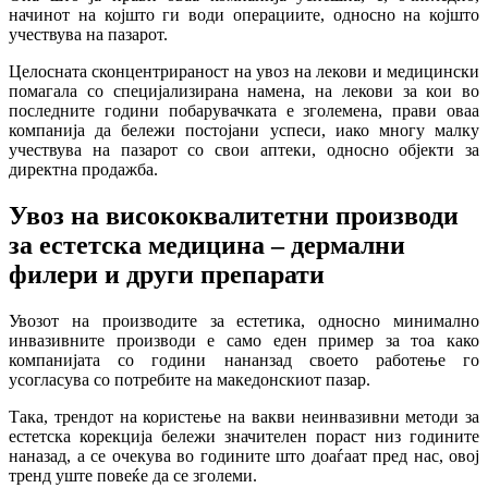
начинот на којшто ги води операциите, односно на којшто
учествува на пазарот.
Целосната сконцентрираност на увоз на лекови и медицински
помагала со специјализирана намена, на лекови за кои во
последните години побарувачката е зголемена, прави оваа
компанија да бележи постојани успеси, иако многу малку
учествува на пазарот со свои аптеки, односно објекти за
директна продажба.
Увоз на висококвалитетни производи
за естетска медицина
–
дермални
филери и други препарати
Увозот на производите за естетика, односно минимално
инвазивните производи е само еден пример за тоа како
компанијата со години нананзад своето работење го
усогласува со потребите на македонскиот пазар.
Така, трендот на користење на вакви неинвазивни методи за
естетска корекција бележи значителен пораст низ годините
наназад, а се очекува во годините што доаѓаат пред нас, овој
тренд уште повеќе да се зголеми.