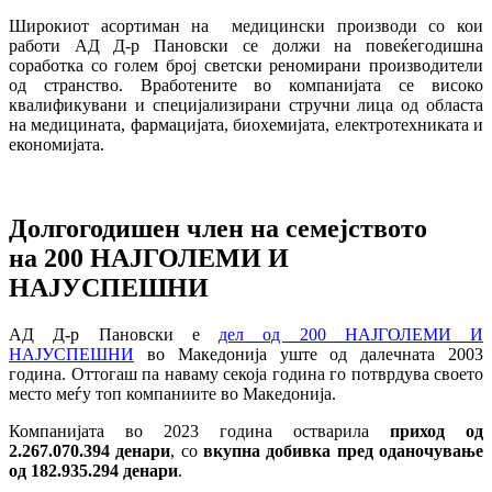
Широкиот асортиман на
медицински производи со кои
работи АД Д-р Пановски се должи на повеќегодишна
соработка со голем број светски реномирани производители
од странство. Вработените во компанијата се високо
квалификувани и специјализирани стручни лица од областа
на медицината, фармацијата, биохемијата, електротехниката и
економијата.
Долгогодишен член на семејството
на
200
НАЈГОЛЕМИ И
НАЈУСПЕШНИ
АД Д-р Пановски е
дел од 200 НАЈГОЛЕМИ И
НАЈУСПЕШНИ
во Македонија уште од далечната 2003
година. Оттогаш па наваму секоја година го потврдува своето
место меѓу топ компаниите во Македонија.
Компанијата во 2023 година остварила
приход од
2.267.070.394 денари
, со
вкупна добивка пред оданочување
од 182.935.294 денари
.