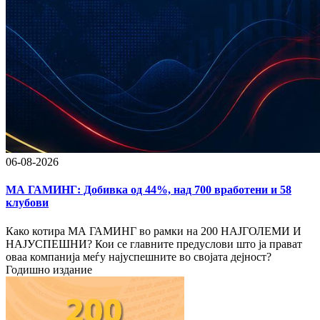
06-08-2026
МА ГАМИНГ: Добивка од 44%, над 700 вработени и 58
клубови
Како котира МА ГАМИНГ во рамки на 200 НАЈГОЛЕМИ И
НАЈУСПЕШНИ? Кои се главните предуслови што ја прават
оваа компанија меѓу најуспешните во својата дејност?
Годишно издание