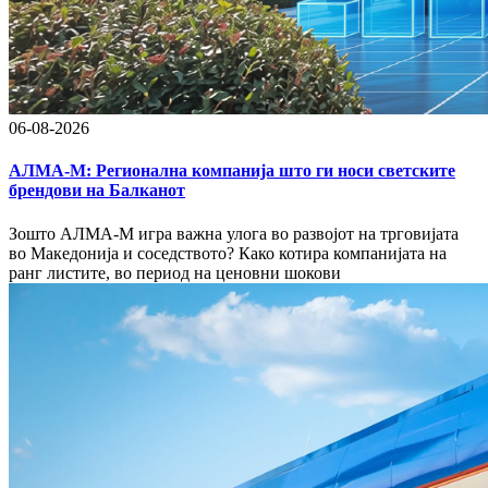
06-08-2026
АЛМА-М: Регионална компанија што ги носи светските
брендови на Балканот
Зошто АЛМА-М игра важна улога во развојот на трговијата
во Македонија и соседството? Како котира компанијата на
ранг листите, во период на ценовни шокови