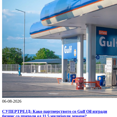
06-08-2026
СУПЕРТРЕЈД: Како партнерството со Gulf Oil изгради
бизнис со приходи од 11,5 милијарди денари?