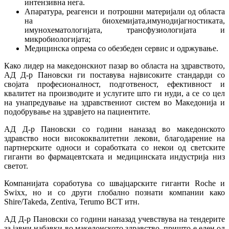
интензивна нега.
Апаратура, реагенси и потрошни материјали од областа
на биохемијата,имунодијагностиката,
имунохематологијата, трансфузиологијата и
микробиологијата;
Медицинска опрема со обезбеден сервис и одржување.
Како лидер на македонскиот пазар во областа на здравството,
АД Д-р Пановски ги поставува највисоките стандарди со
својата професионалност, подготвеност, ефективност и
квалитет на производите и услугите што ги нуди, а се со цел
на унапредување на здравствениот систем во Македонија и
подобрување на здравјето на пациентите.
АД Д-р Пановски со години наназад во македонското
здравство носи висококвалитетни лекови, благодарение на
партнерските односи и соработката со некои од светските
гиганти во фармацевтската и медицинската индустрија низ
светот.
Компанијата соработува со швајцарските гиганти
Roche
и
Swixx
, но и со други глобално познати компании како
Shire/Takeda, Zentiva, Terumo BCT
итн.
АД Д-р Пановски со години наназад учевствува на тендерите
за јавни набавки во македонското здравство, пришто е еден од