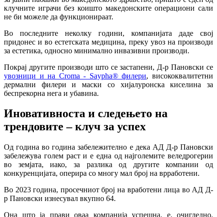
клучните играчи без коишто македонските операциони сали
не би можеле да функционираат.
Во последните неколку години, компанијата даде свој
придонес и во естетската медицина, преку увоз на производи
за естетика, односно минимално инвазивни производи.
Покрај другите производи што се застапени, Д-р Пановски се
увозници и на Croma - Saypha® филери
, висококвалитетни
дермални филери и маски со хијалуронска киселина за
беспрекорна нега и убавина.
Иновативноста и следењето на
трендовите – клуч за успех
Од година во година забележително е дека АД Д-р Пановски
забележува голем раст и е една од најголемите веледрогерии
во земјата, иако, за разлика од другите компании од
конкуренцијата, оперира со многу мал број на врработени.
Во 2023 година, просечниот број на вработени лица во АД Д-
р Пановски изнесувал вкупно 64.
Она што ја прави оваа компанија успешна, е, очигледно,