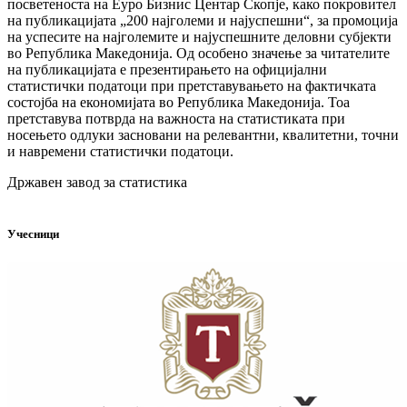
посветеноста на Еуро Бизнис Центар Скопје, како покровител
на публикацијата „200 најголеми и најуспешни“, за промоција
на успесите на најголемите и најуспешните деловни субјекти
во Република Македонија. Од особено значење за читателите
на публикацијата е презентирањето на официјални
статистички податоци при претставувањето на фактичката
состојба на економијата во Република Македонија. Тоа
претставува потврда на важноста на статистиката при
носењето одлуки засновани на релевантни, квалитетни, точни
и навремени статистички податоци.
Државен завод за статистика
Учесници