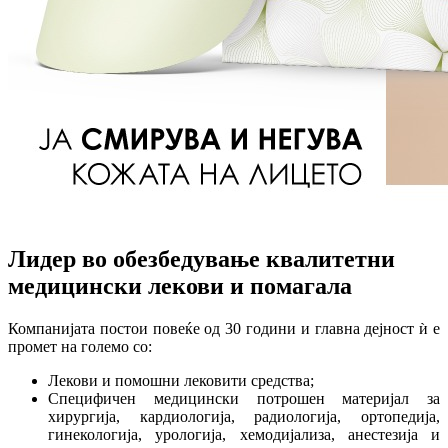
Лидер во обезбедување квалитетни
медицински лекови и помагала
Компанијата постои повеќе од 30 години и главна дејност ѝ е
промет на големо со:
Лекови и помошни лековити средства;
Специфичен медицински потрошен материјал за
хирургија, кардиологија, радиологија, ортопедија,
гинекологија, урологија, хемодијализа, анестезија и