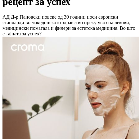
рецепт за успех
АД Д-р Пановски повеќе од 30 години носи европски
стандарди во македонското здравство преку увоз на лекови,
медицински помагала и филери за естетска медицина. Во што
е тајната за успех?